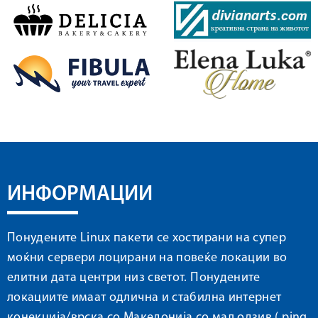
ИНФОРМАЦИИ
Понудените Linux пакети се хостирани на супер
моќни сервери лоцирани на повеќе локации во
елитни дата центри низ светот. Понудените
локациите имаат одлична и стабилна интернет
конекција/врска со Македонија со мал одзив ( ping