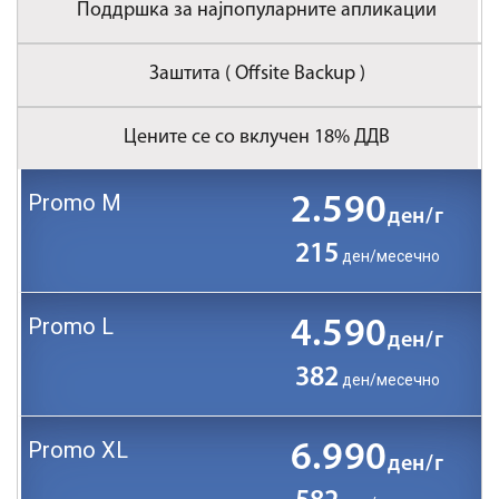
Поддршка за најпопуларните апликации
Заштита ( Offsite Backup )
Цените се со вклучен 18% ДДВ
2.590
ден/г
215
ден/месечно
4.590
ден/г
382
ден/месечно
6.990
ден/г