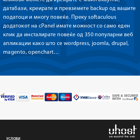
датабази, креирате и превземете backup од вашите
податоци и многу повеќе. Преку softaculous
додатокот на cPanel имате можност со само еден
клик да инсталирате повеќе од 350 популарни веб
апликации како што се wordpress, joomla, drupal,
magento, openchart…
УСЛОВИ