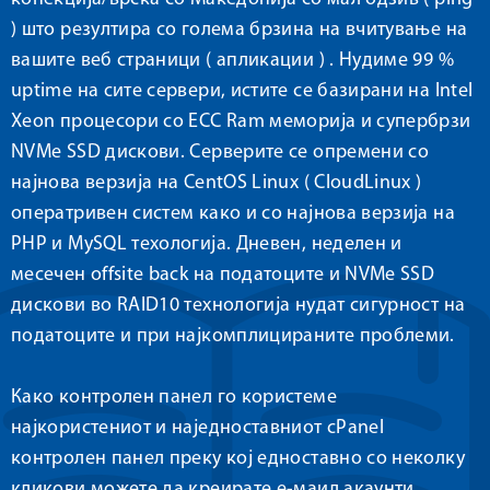
) што резултира со голема брзина на вчитување на
вашите веб страници ( апликации ) . Нудиме 99 %
uptime на сите сервери, истите се базирани на Intel
Xeon процесори со ECC Ram меморија и супербрзи
NVMe SSD дискови. Серверите се опремени со
најнова верзија на CentOS Linux ( CloudLinux )
оператривен систем како и со најнова верзија на
PHP и MySQL техологија. Дневен, неделен и
месечен offsite back на податоците и NVMe SSD
дискови во RAID10 технологија нудат сигурност на
податоците и при најкомплицираните прoблеми.
Како контролен панел го користеме
најкористениот и наједноставниот cPanel
контролен панел преку кој едноставно со неколку
кликови можете да креирате е-маил акаунти,